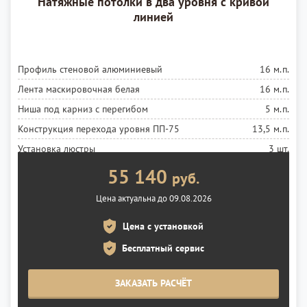
Натяжные потолки в два уровня с кривой
линией
Профиль стеновой алюминиевый
16 м.п.
Лента маскировочная белая
16 м.п.
Ниша под карниз с перегибом
5 м.п.
Конструкция перехода уровня ПП-75
13,5 м.п.
Установка люстры
3 шт.
Установка точечных светильников
28 шт.
55 140
руб.
Полотно белое глянцевое MSD Premium
10 м²
Цена актуальна до 09.08.2026
Полотно черное глянцевое MSD Premium
8 м²
Цена с установкой
Установка полотна
18 м²
Бесплатный сервис
ЗАКАЗАТЬ РАСЧЁТ