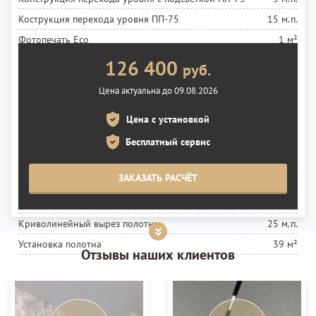
Кострукция перехода уровня ПП-75
15 м.п.
Фотопечать Eco
1 м²
Лента светодиодная 9,6 ВТ
10 м.п.
126 400
руб.
Установка ленты
10 м.п.
Цена актуальна до 09.08.2026
Блок 120 ВТ
2 шт.
Цена с установкой
Установка карниза
1,5 м.п.
Фигурный вырез полотна APPLY
Бесплатный сервис
38 м.п.
Полотно белое глянцевое MSD Premium
10 м²
ЗАКАЗАТЬ РАСЧЁТ
Полотно белое матовое MSD Premium
4 м²
Полотно черное(347) глянцевое MSD Premium
25 м²
Криволинейный вырез полотна
25 м.п.
Установка полотна
39 м²
Отзывы наших клиентов