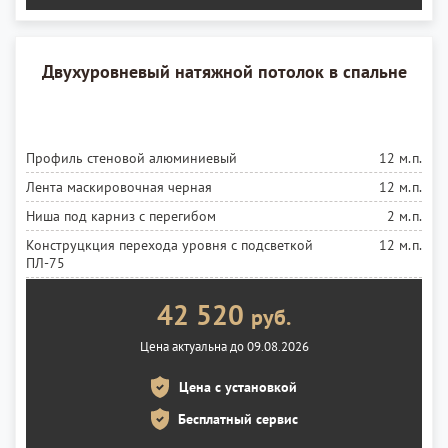
Двухуровневый натяжной потолок в спальне
Профиль стеновой алюминиевый
12 м.п.
Лента маскировочная черная
12 м.п.
Ниша под карниз с перегибом
2 м.п.
Конструцкция перехода уровня с подсветкой
12 м.п.
ПЛ-75
Лента светодиодная
12 м.п.
42 520
руб.
Блок 150 ВТ
1 шт.
Цена актуальна до 09.08.2026
Установка ленты
12 м.п.
Платформа закладная под люстру
1 шт.
Цена с установкой
Полотно белое матовое MSD Premium
5 м²
Бесплатный сервис
Полотно черное глянцевое MSD Premium
5 м²