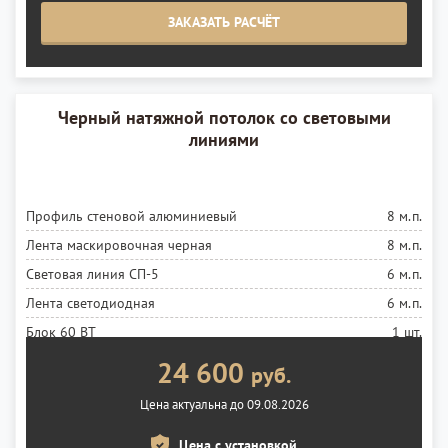
Установка полотна
10 м²
ЗАКАЗАТЬ РАСЧЁТ
Черный натяжной потолок со световыми
линиями
Профиль стеновой алюминиевый
8 м.п.
Лента маскировочная черная
8 м.п.
Световая линия СП-5
6 м.п.
Лента светодиодная
6 м.п.
Блок 60 ВТ
1 шт.
Установка ленты
6 м.п.
24 600
руб.
Полотно черное глянцевое MSD Premium
3,75 м²
Цена актуальна до 09.08.2026
Установка полотна
3,75 м²
Цена с установкой