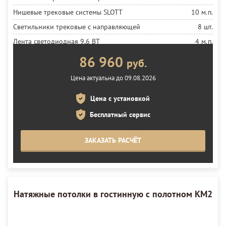
Нишевые трековые системы SLOTT
10 м.п.
Светильники трековые с направляющей
8 шт.
Лента светодиодная 9,6 ВТ
4 м.п.
Установка ленты
4 м.п.
86 960
руб.
Блок питания 60 ВТ
1 шт.
Цена актуальна до 09.08.2026
Полотно матовое MSD Premium
21 м²
Цена с установкой
Установка полотна
21 м²
Бесплатный сервис
ЗАКАЗАТЬ РАСЧЁТ
Натяжные потолки в гостинную с полотном KM2