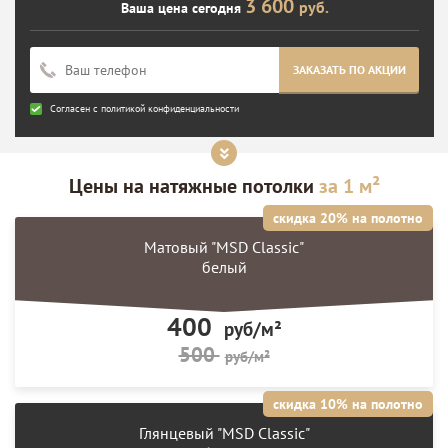
3 600
руб.
Ваша цена сегодня
ЗАКАЗАТЬ ПО АКЦИИ
Согласен с
политикой конфиденциальности
Цены на
натяжные потолки
за 1 м²
скидка 20% на полотно
Матовый "MSD Classic"
белый
400
руб/м²
500
руб/м²
скидка 10% на полотно
Глянцевый "MSD Classic"