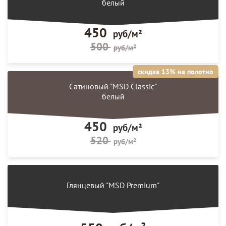
белый
450
руб/м²
500
руб/м²
скидка 13% на полотно
Сатиновый "MSD Classic"
белый
450
руб/м²
520
руб/м²
Глянцевый "MSD Premium"